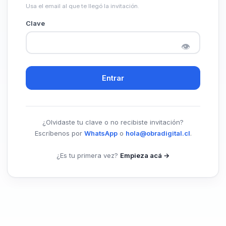
Usa el email al que te llegó la invitación.
Clave
👁
Entrar
¿Olvidaste tu clave o no recibiste invitación?
Escríbenos por
WhatsApp
o
hola@obradigital.cl
.
¿Es tu primera vez?
Empieza acá →